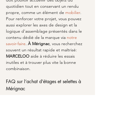
doit pouvoir accueillir des objets du 
quotidien tout en conservant un rendu 
propre, comme un élément de 
mobilier
. 
Pour renforcer votre projet, vous pouvez 
aussi explorer les axes de design et la 
logique d’assemblage présentés dans le 
contenu dédié de la marque via 
notre 
savoir-faire
. 
À Mérignac
, vous recherchez 
souvent un résultat rapide et maîtrisé: 
MARCELOO
 aide à réduire les essais 
inutiles et à trouver plus vite la bonne 
combinaison.
FAQ sur l’achat d’étages et selettes à 
Mérignac
Vous hésitez encore pour votre 
achat 
etages selettes
à Mérignac
? Voici les 
réponses les plus demandées. D’abord, 
quel type choisir pour un mur étroit? 
Priorisez des modèles à profondeur 
raisonnable et à répartition équilibrée. 