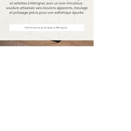
et sellettes à Mérignac avec un soin minutieux :
soudure artisanale sans boulons apparents, meulage
et polissage précis pour une esthétique épurée.
Informations pratiques à Mérignac
Achat d'étagères et sellettes à
Mérignac, fabriquées pour durer
Acheter vos étagères et sellettes à Mérignac
chez MARCELOO, c'est découvrir notre
processus de fabrication entièrement artisanal.
Dans notre atelier d'Uzès, chaque étagère et
sellette est soudée à la main, sans aucun boulon
visible, puis méticuleusement meulé et poli.
Nous travaillons exclusivement avec des
essences de bois nobles et des métaux
robustes, garantissant une solidité à toute