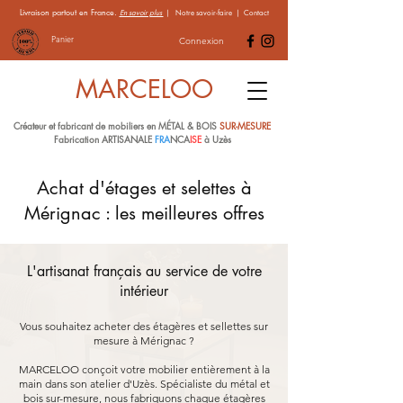
Livraison partout en France.
En savoir plus
|
Notre savoir-faire
|
Contact
Panier
Connexion
MARCELOO
Créateur et fabricant de mobiliers en MÉTAL & BOIS
SUR-MESURE
Fabrication ARTISANALE
FRA
NCA
ISE
à Uzès
Achat d'étages et selettes à
Mérignac : les meilleures offres
L'artisanat français au service de votre
intérieur
Vous souhaitez acheter des étagères et sellettes sur
mesure à Mérignac ?
MARCELOO conçoit votre mobilier entièrement à la
main dans son atelier d'Uzès. Spécialiste du métal et
bois sur-mesure, nous fabriquons chaque étagères