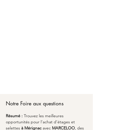
Faire confiance à MARCELOO pour l'achat
d'étages et selettes à Mérignac, c'est bénéficier
d'un accompagnement personnalisé d'A à Z.
Chez MARCELOO, notre équipe vous conseille
sur les matériaux, les dimensions optimales et
les finitions adaptées à votre style de vie.
Du premier échange pour l'achat d'étages et
selettes à Mérignac jusqu'à la livraison partout
en France, nous transformons vos envies en
réalité avec un emballage soigné et une
attention particulière aux détails. Découvrez
comment l'alliance du savoir-faire artisanal et du
design peut sublimer votre espace avec une
pièce unique qui vous ressemble à Mérignac.
Notre Foire aux questions
Résumé :
Trouvez les meilleures 
opportunités pour l’achat d’étages et 
selettes 
à Mérignac
 avec 
MARCELOO
, des 