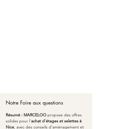
Faire confiance à MARCELOO pour l'achat
d'étages et selettes à Nice, c'est bénéficier d'un
accompagnement personnalisé d'A à Z. Chez
MARCELOO, notre équipe vous conseille sur les
matériaux, les dimensions optimales et les
finitions adaptées à votre style de vie.
Du premier échange pour l'achat d'étages et
selettes à Nice jusqu'à la livraison partout en
France, nous transformons vos envies en réalité
avec un emballage soigné et une attention
particulière aux détails. Découvrez comment
l'alliance du savoir-faire artisanal et du design
peut sublimer votre espace avec une pièce
unique qui vous ressemble à Nice.
Notre Foire aux questions
Résumé :
MARCELOO
 propose des offres 
solides pour l'
achat d'étages et selettes à 
Nice
, avec des conseils d’aménagement et 