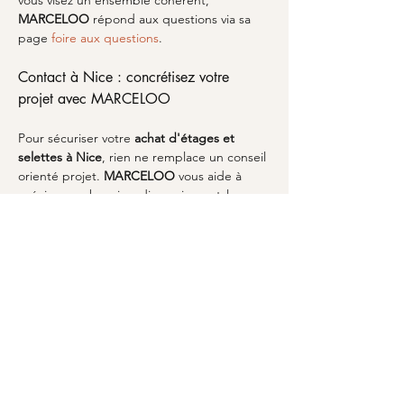
vous visez un ensemble cohérent, 
MARCELOO
 répond aux questions via sa 
page 
foire aux questions
.
Contact à Nice : concrétisez votre 
projet avec MARCELOO
Pour sécuriser votre 
achat d'étages et 
selettes à Nice
, rien ne remplace un conseil 
orienté projet. 
MARCELOO
 vous aide à 
préciser vos besoins: dimensions, style, 
emplacement et utilisation quotidienne. 
Avant d’acheter, préparez une photo de la 
zone à aménager et notez les contraintes: 
hauteur, type de mur, proximité d’une 
table ou d’un meuble TV. Si vous combinez 
l’ensemble avec une pièce du salon, les 
catégories 
MARCELOO
 permettent d’aller 
plus vite: du rangement aux meubles pour 
structurer l’espace. Vous pouvez aussi 
découvrir la boutique directement via 
la 
boutique de MARCELOO
. Pour passer à 