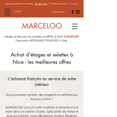
Livraison partout en France.
En savoir plus
|
Notre savoir-faire
|
Contact
Panier
Connexion
MARCELOO
Créateur et fabricant de mobiliers en MÉTAL & BOIS
SUR-MESURE
Fabrication ARTISANALE
FRA
NCA
ISE
à Uzès
Achat d'étages et selettes à
Nice : les meilleures offres
L'artisanat français au service de votre
intérieur
Vous souhaitez acheter des étagères et sellettes sur
mesure à Nice ?
MARCELOO conçoit votre mobilier entièrement à la
main dans son atelier d'Uzès. Spécialiste du métal et
bois sur-mesure, nous fabriquons chaque étagères