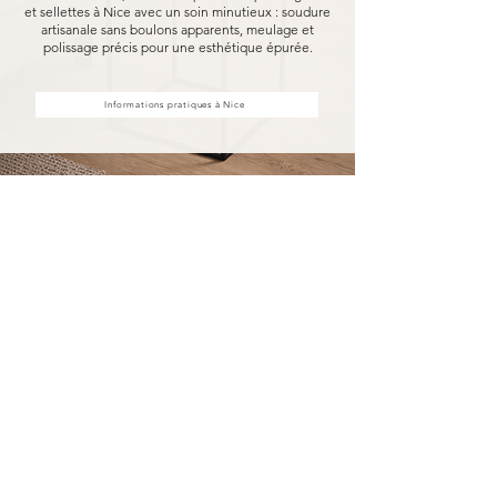
et sellettes à Nice avec un soin minutieux : soudure
artisanale sans boulons apparents, meulage et
polissage précis pour une esthétique épurée.
Informations pratiques à Nice
Achat d'étagères et sellettes à
Nice, fabriquées pour durer
Acheter vos étagères et sellettes à Nice chez
MARCELOO, c'est découvrir notre processus de
fabrication entièrement artisanal.
Dans notre atelier d'Uzès, chaque étagère et
sellette est soudée à la main, sans aucun boulon
visible, puis méticuleusement meulé et poli.
Nous travaillons exclusivement avec des
essences de bois nobles et des métaux
robustes, garantissant une solidité à toute