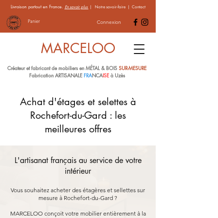
Livraison partout en France.
En savoir plus
|
Notre savoir-faire
|
Contact
Panier
Connexion
MARCELOO
Créateur et fabricant de mobiliers en MÉTAL & BOIS
SUR-MESURE
Fabrication ARTISANALE
FRA
NCA
ISE
à Uzès
Achat d'étages et selettes à
Rochefort-du-Gard : les
meilleures offres
L'artisanat français au service de votre
intérieur
Vous souhaitez acheter des étagères et sellettes sur
mesure à Rochefort-du-Gard ?
MARCELOO conçoit votre mobilier entièrement à la