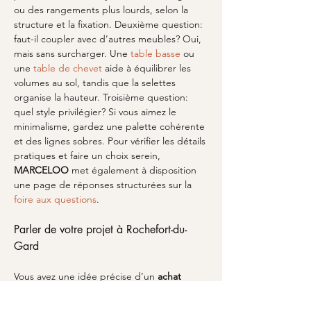
ou des rangements plus lourds, selon la 
structure et la fixation. Deuxième question: 
faut-il coupler avec d’autres meubles? Oui, 
mais sans surcharger. Une 
table basse
 ou 
une 
table de chevet
 aide à équilibrer les 
volumes au sol, tandis que la selettes 
organise la hauteur. Troisième question: 
quel style privilégier? Si vous aimez le 
minimalisme, gardez une palette cohérente 
et des lignes sobres. Pour vérifier les détails 
pratiques et faire un choix serein, 
MARCELOO
 met également à disposition 
une page de réponses structurées sur la 
foire aux questions
.
Parler de votre projet à Rochefort-du-
Gard
Vous avez une idée précise d’un 
achat 
etages selettes
 pour Rochefort-du-Gard, 
mais vous hésitez entre deux formats ou 