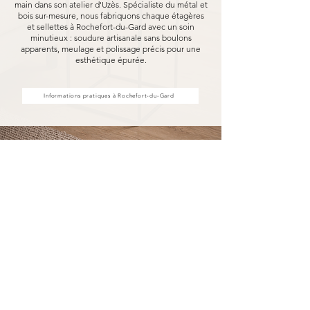
main dans son atelier d'Uzès. Spécialiste du métal et
bois sur-mesure, nous fabriquons chaque étagères
et sellettes à Rochefort-du-Gard avec un soin
minutieux : soudure artisanale sans boulons
apparents, meulage et polissage précis pour une
esthétique épurée.
Informations pratiques à Rochefort-du-Gard
Achat d'étagères et sellettes à
Rochefort-du-Gard, fabriquées
pour durer
Acheter vos étagères et sellettes à Rochefort-
du-Gard chez MARCELOO, c'est découvrir notre
processus de fabrication entièrement artisanal.
Dans notre atelier d'Uzès, chaque étagère et
sellette est soudée à la main, sans aucun boulon