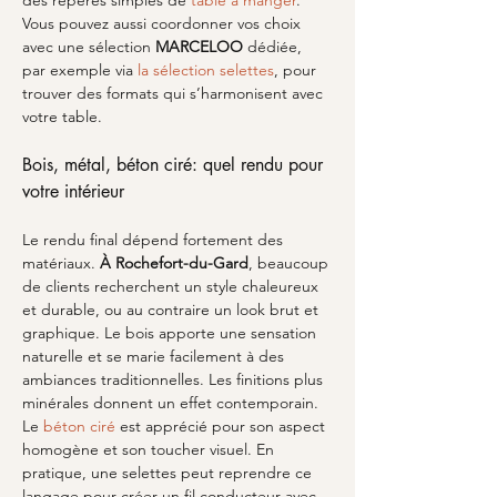
des repères simples de 
table à manger
. 
Vous pouvez aussi coordonner vos choix 
avec une sélection 
MARCELOO
 dédiée, 
par exemple via 
la sélection selettes
, pour 
trouver des formats qui s’harmonisent avec 
votre table.
Bois, métal, béton ciré: quel rendu pour 
votre intérieur
Le rendu final dépend fortement des 
matériaux. 
À Rochefort-du-Gard
, beaucoup 
de clients recherchent un style chaleureux 
et durable, ou au contraire un look brut et 
graphique. Le bois apporte une sensation 
naturelle et se marie facilement à des 
ambiances traditionnelles. Les finitions plus 
minérales donnent un effet contemporain. 
Le 
béton ciré
 est apprécié pour son aspect 
homogène et son toucher visuel. En 
pratique, une selettes peut reprendre ce 
langage pour créer un fil conducteur avec 