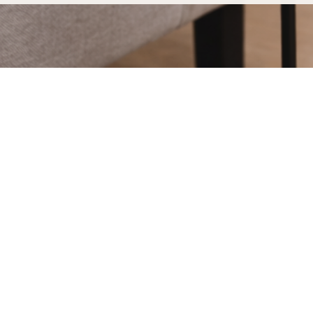
Achat d'étagères et sellettes à Tas
fabriquées pour durer
Acheter vos étagères et sellettes à Tassin-la-Demi
découvrir notre processus de fabrication entièrement
Dans notre atelier d'Uzès, chaque étagère et sellett