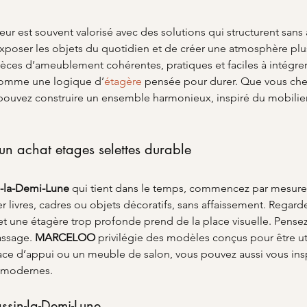
ieur est souvent valorisé avec des solutions qui structurent sans 
poser les objets du quotidien et de créer une atmosphère pl
ièces d’ameublement cohérentes, pratiques et faciles à intégrer 
comme une logique d’
étagère
 pensée pour durer. Que vous che
ouvez construire un ensemble harmonieux, inspiré du mobilier a
 un achat etages selettes durable
n-la-Demi-Lune
 qui tient dans le temps, commencez par mesurer 
r livres, cadres ou objets décoratifs, sans affaissement. Regarde
 et une étagère trop profonde prend de la place visuelle. Pensez à
assage. 
MARCELOO
 privilégie des modèles conçus pour être ut
rface d’appui ou un meuble de salon, vous pouvez aussi vous ins
 modernes.
assin-la-Demi-Lune