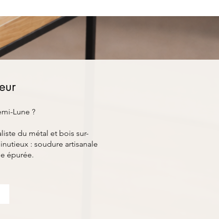
ieur
Demi-Lune ?
ste du métal et bois sur-
nutieux : soudure artisanale
ue épurée.