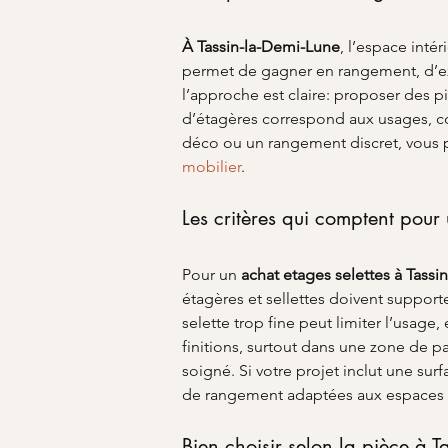
À Tassin-la-Demi-Lune
, l’espace intér
permet de gagner en rangement, d’ex
l’approche est claire: proposer des p
d’étagères correspond aux usages, 
déco ou un rangement discret, vous p
mobilier
.
Les critères qui comptent pour
Pour un 
achat etages selettes
à Tassi
étagères et sellettes doivent supporte
selette trop fine peut limiter l’usage,
finitions, surtout dans une zone de p
soigné. Si votre projet inclut une su
de rangement adaptées aux espaces
Bien choisir selon la pièce à T