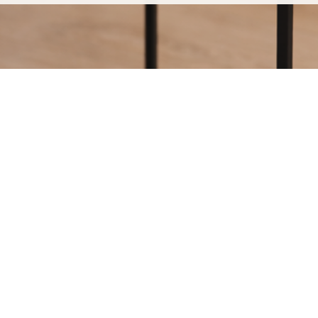
sin-la-Demi-Lune,
-Lune chez MARCELOO, c'est
 artisanal.
e est soudée à la main, sans