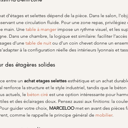
chat d’étages et selettes dépend de la pièce. Dans le salon, l’obj
ervant une circulation fluide. Pour une zone repas, privilégie
de main. Une 
table à manger
 impose un rythme visuel, et les su
ne. Dans une chambre, la logique est similaire: faciliter l’accès 
sages d’une 
table de nuit
 ou d’un coin chevet donne un ensemb
dapter à la configuration réelle des intérieurs lyonnais et tass
our des étagères solides
nce entre un 
achat etages selettes
 esthétique et un achat durabl
 renforce la structure et le style industriel, tandis que le béton c
s actuels, le 
béton ciré
 est une option intéressante pour harm
es et des éclairages doux. Pensez aussi aux finitions: la couleur
Pour guider votre choix, 
MARCELOO
 met en avant des pièces f
ent, comme le rappelle le principe général de 
mobilier
.