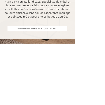
main dans son atelier d'Uzès. Spécialiste du métal et
bois sur-mesure, nous fabriquons chaque étagères
et sellettes au Grau-du-Roi avec un soin minutieux :
soudure artisanale sans boulons apparents, meulage
et polissage précis pour une esthétique épurée.
Informations pratiques au Grau-du-Roi
Achat d'étagères et sellettes au
Grau-du-Roi, fabriquées pour
durer
Acheter vos étagères et sellettes au Grau-du-Roi
chez MARCELOO, c'est découvrir notre
processus de fabrication entièrement artisanal.
Dans notre atelier d'Uzès, chaque étagère et
sellette est soudée à la main, sans aucun boulon
visible, puis méticuleusement meulé et poli.