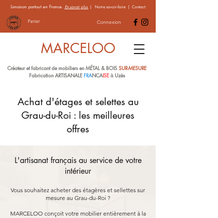
Livraison partout en France.
En savoir plus
|
Notre savoir-faire
|
Contact
Panier
Connexion
MARCELOO
Créateur et fabricant de mobiliers en MÉTAL & BOIS
SUR-MESURE
Fabrication ARTISANALE
FRA
NCA
ISE
à Uzès
Achat d'étages et selettes au
Grau-du-Roi : les meilleures
offres
L'artisanat français au service de votre
intérieur
Vous souhaitez acheter des étagères et sellettes sur
mesure au Grau-du-Roi ?
MARCELOO conçoit votre mobilier entièrement à la