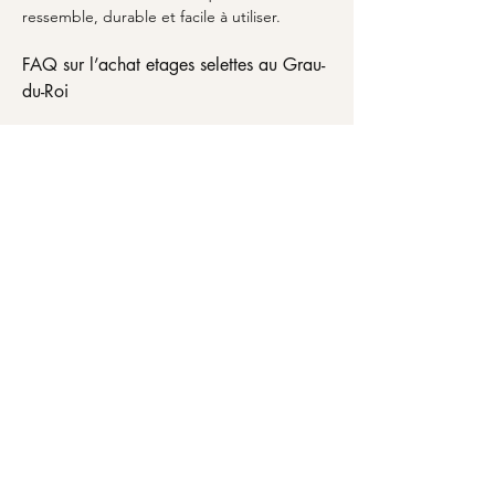
ressemble, durable et facile à utiliser.
FAQ sur l’achat etages selettes au Grau-
du-Roi
Vous hésitez sur l’
achat etages selettes
au 
Grau-du-Roi
 ? Voici les questions les plus 
fréquentes, pour aller droit au but. Quelle 
taille choisir ? Mesurez l’espace disponible 
et gardez une marge pour l’usage, 
notamment la hauteur de passage et 
l’accès aux objets. Quelle différence entre 
étagère et selette ? L’étagère est pensée 
pour exposer ou ranger sur un plan mural, 
tandis que la selette crée souvent une 
fonctionnalité sur un point de la pièce. 
Comment éviter un ensemble trop chargé 
? Alternez zones pleines et vides visuels, et 
associez les couleurs pour garder un rendu 
net. Est-ce que ces éléments complètent 
d’autres meubles ? Oui, comme un 