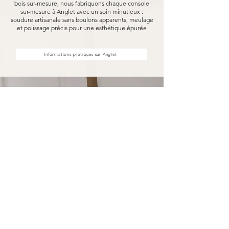
bois sur-mesure, nous fabriquons chaque console
sur-mesure à Anglet avec un soin minutieux :
soudure artisanale sans boulons apparents, meulage
et polissage précis pour une esthétique épurée
Informations pratiques sur Anglet
Votre console sur-mesure à
Anglet fabriquée pour durer
Opter pour une console sur-mesure Marceloo,
c'est découvrir notre processus de fabrication
entièrement artisanal.
Dans notre atelier d'Uzès, chaque console sur-
mesure à Anglet est soudé à la main, sans aucun
boulon visible, puis méticuleusement meulé et
poli. Nous travaillons exclusivement avec des
essences de bois nobles et des métaux