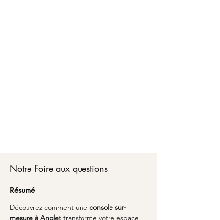
Faire créer votre console sur-mesure à Anglet,
c'est bénéficier d'un accompagnement
personnalisé de A à Z. Chez Marceloo, notre
équipe vous conseille sur les matériaux, les
dimensions optimales et les finitions adaptées à
votre style de vie.
Du choix de votre console sur-mesure jusqu'à la
livraison partout en France, nous transformons
vos envies en réalité avec un emballage soigné
et une attention particulière aux détails.
Découvrez comment l'alliance du savoir-faire
artisanal et du design peut sublimer votre
espace avec une pièce unique qui vous
ressemble à Anglet.
Notre Foire aux questions
Résumé
Découvrez comment une 
console sur-
mesure à Anglet
 transforme votre espace 