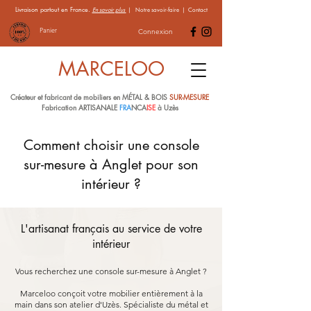
Livraison partout en France.
En savoir plus
|
Notre savoir-faire
|
Contact
Panier
Connexion
MARCELOO
Créateur et fabricant de mobiliers en MÉTAL & BOIS
SUR-MESURE
Fabrication ARTISANALE
FRA
NCA
ISE
à Uzès
Comment choisir une console
sur-mesure à Anglet pour son
intérieur ?
L'artisanat français au service de votre
intérieur
Vous recherchez une console sur-mesure à Anglet ?
Marceloo conçoit votre mobilier entièrement à la
main dans son atelier d'Uzès. Spécialiste du métal et