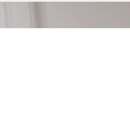
Votre console sur-mesure à Antibe
durer
Opter pour une console sur-mesure Marceloo, c'est
fabrication entièrement artisanal.
Dans notre atelier d'Uzès, chaque console sur-mesur