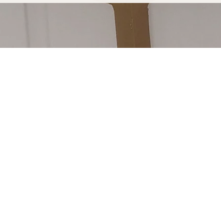
s fabriquée pour
 découvrir notre processus de
e à Antibes est soudé à la