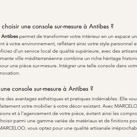
 choisir une console sur-mesure à Antibes ?
 Antibes
 permet de transformer votre intérieur en un espace u
t à votre environnement, reflétant ainsi votre style personnel e
ficiez d'un service local de qualité supérieure, avec des artisan
rmante ville méditerranéenne combine un riche héritage histor
 pour une pièce sur-mesure. Intégrer une telle console dans vot
nnovation.
une console sur-mesure à Antibes ?
fre des avantages esthétiques et pratiques indéniables. Elle vou
rfaitement votre mobilier à votre décor existant. Avec MARCE
ns et à l'agencement de votre pièce, évitant ainsi les compro
hoisir parmi une gamme variée de matériaux et de finitions pou
t MARCELOO, vous optez pour une qualité artisanale irréprochab