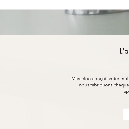
L'a
Marceloo conçoit votre mobil
nous fabriquons chaque 
ap