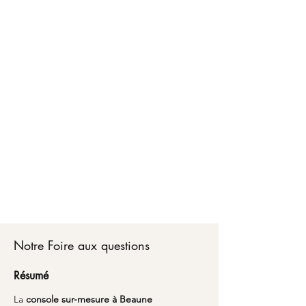
Faire créer votre console sur-mesure à Beaune,
c'est bénéficier d'un accompagnement
personnalisé de A à Z. Chez Marceloo, notre
équipe vous conseille sur les matériaux, les
dimensions optimales et les finitions adaptées à
votre style de vie.
Du choix de votre console sur-mesure jusqu'à la
livraison partout en France, nous transformons
vos envies en réalité avec un emballage soigné
et une attention particulière aux détails.
Découvrez comment l'alliance du savoir-faire
artisanal et du design peut sublimer votre
espace avec une pièce unique qui vous
ressemble à Beaune.
Notre Foire aux questions
Résumé
La 
console sur-mesure à Beaune