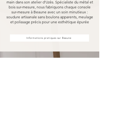
main dans son atelier d'Uzès. Spécialiste du métal et
bois sur-mesure, nous fabriquons chaque console
sur-mesure à Beaune avec un soin minutieux :
soudure artisanale sans boulons apparents, meulage
et polissage précis pour une esthétique épurée
Informations pratiques sur Beaune
Votre console sur-mesure à
Beaune fabriquée pour durer
Opter pour une console sur-mesure Marceloo,
c'est découvrir notre processus de fabrication
entièrement artisanal.
Dans notre atelier d'Uzès, chaque console sur-
mesure à Beaune est soudé à la main, sans
aucun boulon visible, puis méticuleusement
meulé et poli. Nous travaillons exclusivement