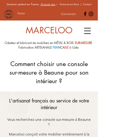
Livraison partout en France.
En savoir plus
|
Notre savoir-faire
|
Contact
Panier
Connexion
MARCELOO
Créateur et fabricant de mobiliers en MÉTAL & BOIS
SUR-MESURE
Fabrication ARTISANALE
FRA
NCA
ISE
à Uzès
Comment choisir une console
sur-mesure à Beaune pour son
intérieur ?
L'artisanat français au service de votre
intérieur
Vous recherchez une console sur-mesure à Beaune
?
Marceloo conçoit votre mobilier entièrement à la