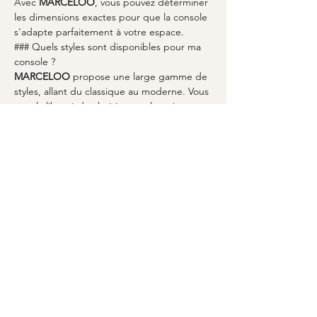
Avec 
MARCELOO
, vous pouvez déterminer 
les dimensions exactes pour que la console 
s'adapte parfaitement à votre espace.
### Quels styles sont disponibles pour ma 
console ?
MARCELOO
 propose une large gamme de 
styles, allant du classique au moderne. Vous 
avez la liberté de choisir un style qui 
correspond au design de votre intérieur.
À retenir
- Une 
console sur-mesure à Beaune
 allie 
fonctionnalité et personnalisation.
- 
MARCELOO
 est la référence pour des 
meubles de qualité supérieure.
- Le design de votre console reflète le 
charme distinctif de 
Beaune
.
- Une console bien conçue optimise votre 
espace de vie.
- L'artisanat et la personnalisation sont au 
centre de votre projet.