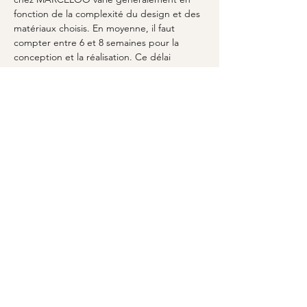
fonction de la complexité du design et des 
matériaux choisis. En moyenne, il faut 
compter entre 6 et 8 semaines pour la 
conception et la réalisation. Ce délai 
permet de garantir un travail minutieux et 
soigné.
### Puis-je voir des échantillons avant de 
finaliser ma commande ?
Oui, MARCELOO propose de visualiser 
différents échantillons tout au long du 
processus de conception d'une 
console sur-
mesure
. Cela inclut les matériaux, les 
finitions et les couleurs pour vous aider 
dans votre choix. L'équipe est disponible 
pour vous conseiller et vous orienter afin de 
prendre la décision la plus éclairée possible.
### Est-il possible d'avoir une consultation à 
domicile ?
Absolument, une consultation à domicile 
est un service proposé par MARCELOO 
pour une 
console sur-mesure
. Cela permet 