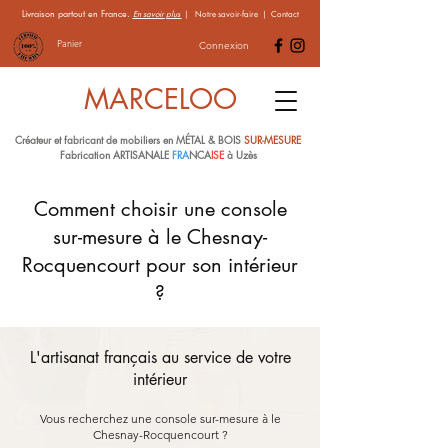
Livraison partout en France.
En savoir plus
|
Notre savoir-faire
|
Contact
Panier
Connexion
MARCELOO
Créateur et fabricant de mobiliers en MÉTAL & BOIS
SUR-MESURE
Fabrication ARTISANALE
FRA
NCA
ISE
à Uzès
Comment choisir une console
sur-mesure à le Chesnay-
Rocquencourt pour son intérieur
?
L'artisanat français au service de votre
intérieur
Vous recherchez une console sur-mesure à le
Chesnay-Rocquencourt ?