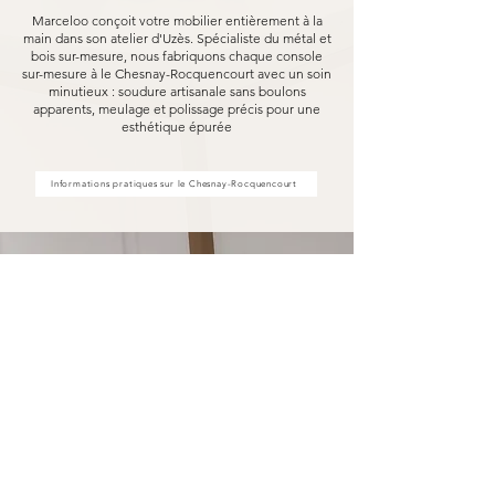
Marceloo conçoit votre mobilier entièrement à la
main dans son atelier d'Uzès. Spécialiste du métal et
bois sur-mesure, nous fabriquons chaque console
sur-mesure à le Chesnay-Rocquencourt avec un soin
minutieux : soudure artisanale sans boulons
apparents, meulage et polissage précis pour une
esthétique épurée
Informations pratiques sur le Chesnay-Rocquencourt
Votre console sur-mesure à le
Chesnay-Rocquencourt fabriquée
pour durer
Opter pour une console sur-mesure Marceloo,
c'est découvrir notre processus de fabrication
entièrement artisanal.