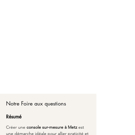
Faire créer votre console sur-mesure à Metz,
c'est bénéficier d'un accompagnement
personnalisé de A à Z. Chez Marceloo, notre
équipe vous conseille sur les matériaux, les
dimensions optimales et les finitions adaptées à
votre style de vie.
Du choix de votre console sur-mesure jusqu'à la
livraison partout en France, nous transformons
vos envies en réalité avec un emballage soigné
et une attention particulière aux détails.
Découvrez comment l'alliance du savoir-faire
artisanal et du design peut sublimer votre
espace avec une pièce unique qui vous
ressemble à Metz.
Notre Foire aux questions
Résumé
Créer une 
console sur-mesure à Metz
 est 
une démarche idéale pour allier praticité et 