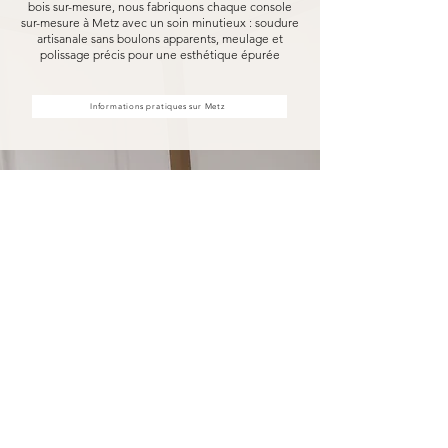
bois sur-mesure, nous fabriquons chaque console
sur-mesure à Metz avec un soin minutieux : soudure
artisanale sans boulons apparents, meulage et
polissage précis pour une esthétique épurée
Informations pratiques sur Metz
Votre console sur-mesure à Metz
fabriquée pour durer
Opter pour une console sur-mesure Marceloo,
c'est découvrir notre processus de fabrication
entièrement artisanal.
Dans notre atelier d'Uzès, chaque console sur-
mesure à Metz est soudé à la main, sans aucun
boulon visible, puis méticuleusement meulé et
poli. Nous travaillons exclusivement avec des
essences de bois nobles et des métaux