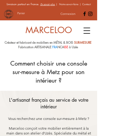
Livraison partout en France.
En savoir plus
|
Notre savoir-faire
|
Contact
Panier
Connexion
MARCELOO
Créateur et fabricant de mobiliers en MÉTAL & BOIS
SUR-MESURE
Fabrication ARTISANALE
FRA
NCA
ISE
à Uzès
Comment choisir une console
sur-mesure à Metz pour son
intérieur ?
L'artisanat français au service de votre
intérieur
Vous recherchez une console sur-mesure à Metz ?
Marceloo conçoit votre mobilier entièrement à la
main dans son atelier d'Uzès. Spécialiste du métal et