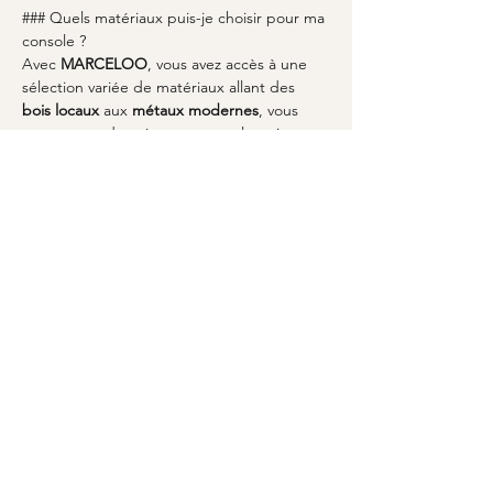
### Quels matériaux puis-je choisir pour ma 
console ?
Avec 
MARCELOO
, vous avez accès à une 
sélection variée de matériaux allant des 
bois locaux
 aux 
métaux modernes
, vous 
permettant de créer une console qui 
répond à vos besoins esthétiques et 
fonctionnels.
### Comment s'assurer de la qualité d'une 
console sur-mesure ?
En passant par
MARCELOO
,
 vous êtes 
certain de recevoir une console 
confectionnée avec un savoir-faire artisanal 
et des matériaux de haute qualité, 
garantissant un produit durable et 
esthétiquement plaisant.
À retenir
- 
Console sur-mesure à Metz
 : 
personnalisez votre espace.