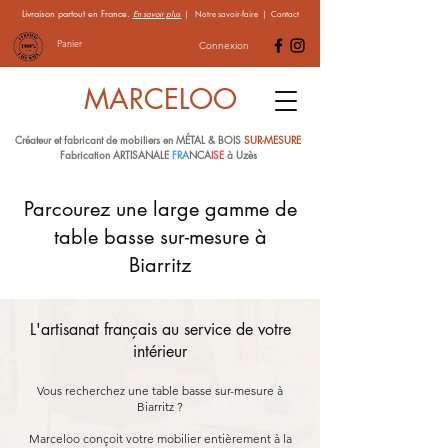
Livraison partout en France.
En savoir plus
|
Notre savoir-faire
|
Contact
Panier
Connexion
MARCELOO
Créateur et fabricant de mobiliers en MÉTAL & BOIS
SUR-MESURE
Fabrication ARTISANALE
FRA
NCA
ISE
à Uzès
Parcourez une large gamme de
table basse sur-mesure à
Biarritz
L'artisanat français au service de votre
intérieur
Vous recherchez une table basse sur-mesure à
Biarritz ?
Marceloo conçoit votre mobilier entièrement à la