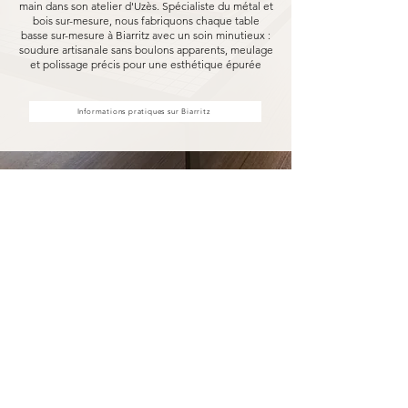
main dans son atelier d'Uzès. Spécialiste du métal et
bois sur-mesure, nous fabriquons chaque table
basse sur-mesure à Biarritz avec un soin minutieux :
soudure artisanale sans boulons apparents, meulage
et polissage précis pour une esthétique épurée
Informations pratiques sur Biarritz
Votre table basse sur-mesure à
Biarritz fabriqué pour durer
Opter pour une table basse sur-mesure
Marceloo, c'est découvrir notre processus de
fabrication entièrement artisanal.
Dans notre atelier d'Uzès, chaque table basse
sur-mesure à Biarritz est soudé à la main, sans
aucun boulon visible, puis méticuleusement
meulé et poli. Nous travaillons exclusivement