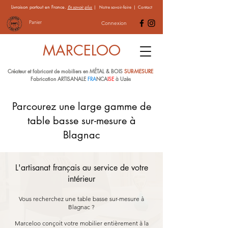
Livraison partout en France.
En savoir plus
|
Notre savoir-faire
|
Contact
Panier
Connexion
MARCELOO
Créateur et fabricant de mobiliers en MÉTAL & BOIS
SUR-MESURE
Fabrication ARTISANALE
FRA
NCA
ISE
à Uzès
Parcourez une large gamme de
table basse sur-mesure à
Blagnac
L'artisanat français au service de votre
intérieur
Vous recherchez une table basse sur-mesure à
Blagnac ?
Marceloo conçoit votre mobilier entièrement à la