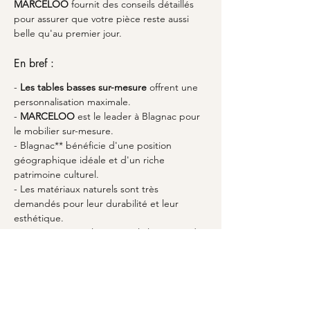
MARCELOO
 fournit des conseils détaillés 
pour assurer que votre pièce reste aussi 
belle qu'au premier jour.
En bref :
- 
Les tables basses sur-mesure
 offrent une 
personnalisation maximale.
- 
MARCELOO
 est le leader à Blagnac pour 
le mobilier sur-mesure.
- Blagnac** bénéficie d'une position 
géographique idéale et d'un riche 
patrimoine culturel.
- Les matériaux naturels sont très 
demandés pour leur durabilité et leur 
esthétique.
- L'entretien régulier assure la longévité de 
votre 
table basse sur-mesure
.
FAQ
### Quel est le délai moyen pour réaliser 