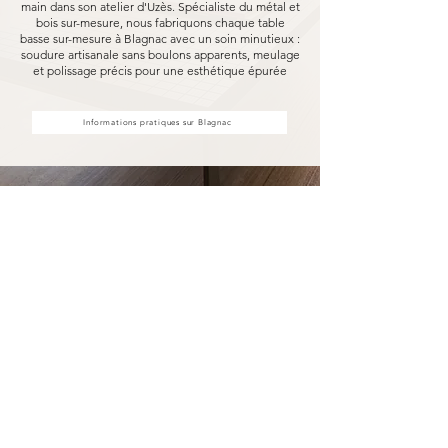
main dans son atelier d'Uzès. Spécialiste du métal et
bois sur-mesure, nous fabriquons chaque table
basse sur-mesure à Blagnac avec un soin minutieux :
soudure artisanale sans boulons apparents, meulage
et polissage précis pour une esthétique épurée
Informations pratiques sur Blagnac
Votre table basse sur-mesure à
Blagnac fabriqué pour durer
Opter pour une table basse sur-mesure
Marceloo, c'est découvrir notre processus de
fabrication entièrement artisanal.
Dans notre atelier d'Uzès, chaque table basse
sur-mesure à Blagnac est soudé à la main, sans
aucun boulon visible, puis méticuleusement
meulé et poli. Nous travaillons exclusivement