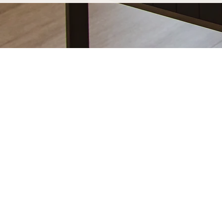
Votre table basse sur-mesure à Hy
durer
Opter pour une table basse sur-mesure Marceloo, c'
de fabrication entièrement artisanal.
Dans notre atelier d'Uzès, chaque table basse sur-m