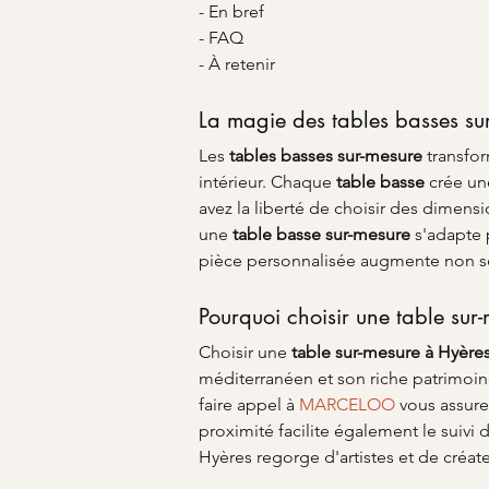
- En bref
- FAQ
- À retenir
La magie des tables basses su
Les 
tables basses sur-mesure
 transfo
intérieur. Chaque 
table basse
 crée un
avez la liberté de choisir des dimens
une 
table basse sur-mesure
 s'adapte 
pièce personnalisée augmente non se
Pourquoi choisir une table sur
Choisir une 
table sur-mesure à Hyère
méditerranéen et son riche patrimoine 
faire appel à 
MARCELOO
 vous assure
proximité facilite également le suivi
Hyères regorge d'artistes et de créat