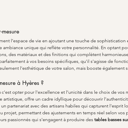
r-mesure
rment l’espace de vie en ajoutant une touche de sophistication e
e ambiance unique qui reflète votre personnalité. En optant po
ions, des matériaux et des finitions qui complètent harmonieuse
parfaitement à vos besoins spécifiques, qu'il s'agisse de foncti
ulement l'esthétique de votre salon, mais booste également sa
-mesure à Hyères ?
s
 c'est opter pour l'excellence et l’unicité dans le choix de vos
artistique, offre un cadre idyllique pour découvrir l’authenticit
 un partenariat avec des artisans habiles qui capturent l'esprit l
 du projet, permettant des ajustements en temps réel selon vos 
eurs passionnés qui s'engagent à produire des 
tables basses su