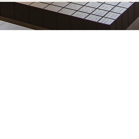
ères fabriqué pour
est découvrir notre processus
esure à Hyères est soudé à la