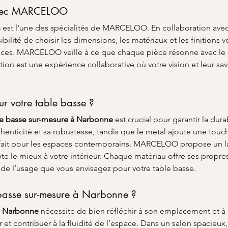
 avec MARCELOO
s
 est l'une des spécialités de MARCELOO. En collaboration avec d
ibilité de choisir les dimensions, les matériaux et les finitions
ces. MARCELOO veille à ce que chaque pièce résonne avec le sty
n est une expérience collaborative où votre vision et leur savoi
ur votre table basse ?
le basse sur-mesure à Narbonne
 est crucial pour garantir la dura
henticité et sa robustesse, tandis que le métal ajoute une touch
rfait pour les espaces contemporains. MARCELOO propose un lar
te le mieux à votre intérieur. Chaque matériau offre ses propres
 de l’usage que vous envisagez pour votre table basse.
 basse sur-mesure à Narbonne ?
à Narbonne
 nécessite de bien réfléchir à son emplacement et à s
r et contribuer à la fluidité de l’espace. Dans un salon spacieu