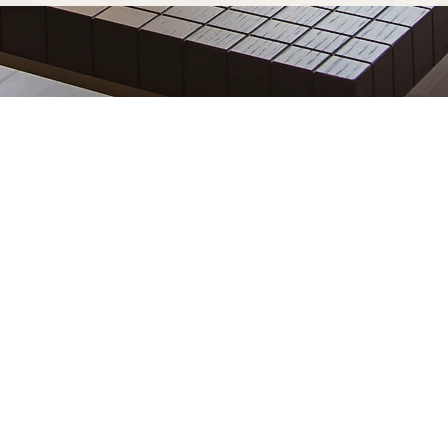
arbonne fabriqué
est découvrir notre processus
mesure à Narbonne est soudé à