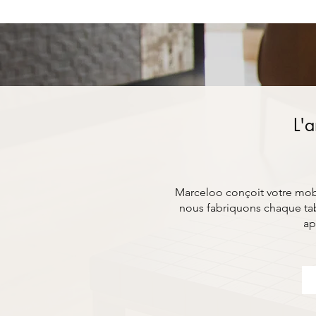
L'a
Marceloo conçoit votre mobil
nous fabriquons chaque tab
ap