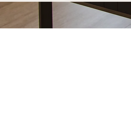
Votre table basse sur-mesure à N
pour durer
Opter pour une table basse sur-mesure Marceloo, c'
de fabrication entièrement artisanal.
Dans notre atelier d'Uzès, chaque table basse sur-