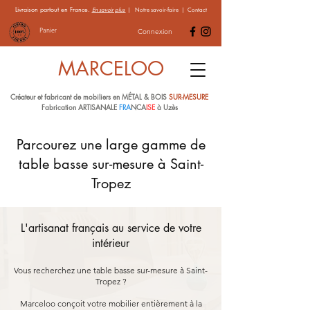
Livraison partout en France.
En savoir plus
|
Notre savoir-faire
|
Contact
Panier
Connexion
MARCELOO
Créateur et fabricant de mobiliers en MÉTAL & BOIS
SUR-MESURE
Fabrication ARTISANALE
FRA
NCA
ISE
à Uzès
Parcourez une large gamme de
table basse sur-mesure à Saint-
Tropez
L'artisanat français au service de votre
intérieur
Vous recherchez une table basse sur-mesure à Saint-
Tropez ?
Marceloo conçoit votre mobilier entièrement à la