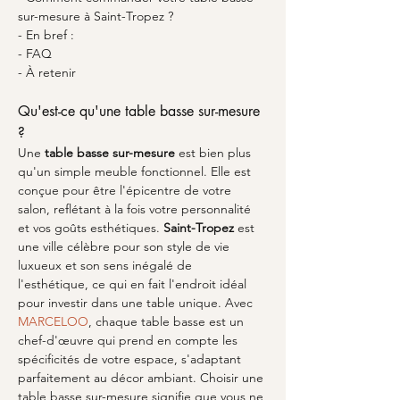
sur-mesure à Saint-Tropez ?
- En bref :
- FAQ
- À retenir
Qu'est-ce qu'une table basse sur-mesure 
?
Une 
table basse sur-mesure
 est bien plus 
qu'un simple meuble fonctionnel. Elle est 
conçue pour être l'épicentre de votre 
salon, reflétant à la fois votre personnalité 
et vos goûts esthétiques. 
Saint-Tropez
 est 
une ville célèbre pour son style de vie 
luxueux et son sens inégalé de 
l'esthétique, ce qui en fait l'endroit idéal 
pour investir dans une table unique. Avec 
MARCELOO
, chaque table basse est un 
chef-d'œuvre qui prend en compte les 
spécificités de votre espace, s'adaptant 
parfaitement au décor ambiant. Choisir une 
table basse sur-mesure signifie que vous ne 