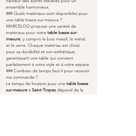
hauteur des autres meubles pour un 
ensemble harmonieux.
### Quels matériaux sont disponibles pour 
une table basse sur-mesure ?
MARCELOO propose une variété de 
matériaux pour votre 
table basse sur-
mesure
, y compris le bois massif, le métal, 
et le verre. Chaque matériau est choisi 
pour sa durabilité et son esthétique, 
garantissant une table qui convient 
parfaitement à votre style et à votre espace.
### Combien de temps faut-il pour recevoir 
ma commande ?
Le temps de livraison pour une 
table basse 
sur-mesure
 à 
Saint-Tropez
 dépend de la 
complexité du design et des matériaux 
choisis. En général, le processus prend de 
quelques semaines à plusieurs mois. 
MARCELOO s'engage à respecter les 
délais et à communiquer régulièrement 
avec vous pendant la fabrication.