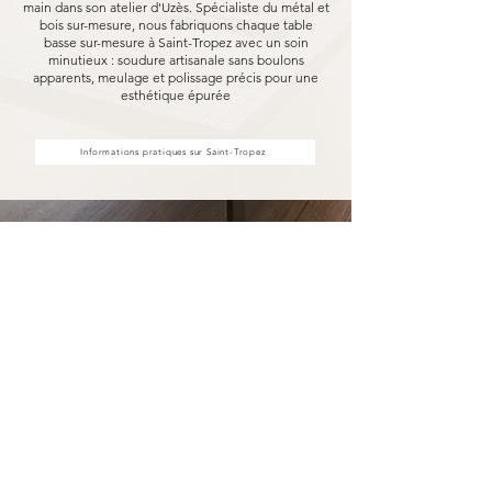
main dans son atelier d'Uzès. Spécialiste du métal et
bois sur-mesure, nous fabriquons chaque table
basse sur-mesure à Saint-Tropez avec un soin
minutieux : soudure artisanale sans boulons
apparents, meulage et polissage précis pour une
esthétique épurée
Informations pratiques sur Saint-Tropez
Votre table basse sur-mesure à
Saint-Tropez fabriqué pour durer
Opter pour une table basse sur-mesure
Marceloo, c'est découvrir notre processus de
fabrication entièrement artisanal.
Dans notre atelier d'Uzès, chaque table basse
sur-mesure à Saint-Tropez est soudé à la main,
sans aucun boulon visible, puis