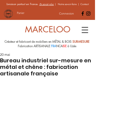
Livraison partout en France.
En savoir plus
|
Notre savoir-faire
|
Contact
Panier
Connexion
MARCELOO
Créateur et fabricant de mobiliers en MÉTAL & BOIS
SUR-MESURE
Fabrication ARTISANALE
FRA
NCA
ISE
à Uzès
20 mai
Bureau industriel sur-mesure en
métal et chêne : fabrication
artisanale française