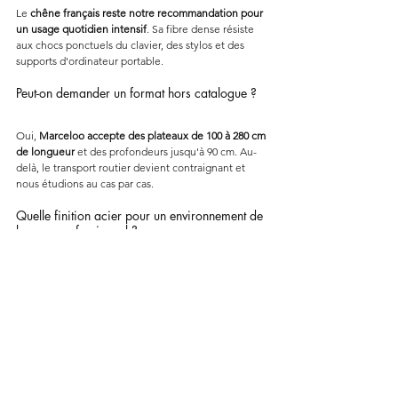
Le 
chêne français reste notre recommandation pour 
un usage quotidien intensif
. Sa fibre dense résiste 
aux chocs ponctuels du clavier, des stylos et des 
supports d'ordinateur portable.
Peut-on demander un format hors catalogue ?
Oui, 
Marceloo accepte des plateaux de 100 à 280 cm 
de longueur
 et des profondeurs jusqu'à 90 cm. Au-
delà, le transport routier devient contraignant et 
nous étudions au cas par cas.
Quelle finition acier pour un environnement de 
bureau professionnel ?
La 
peinture poudrée noir mat ou anthracite est la 
plus tertiaire et la plus résistante
. Elle supporte les 
nettoyants désinfectants utilisés en open space et 
masque mieux les traces de mains.
Comment entretenir un plateau en bois huilé ?
Un 
plateau huilé Marceloo s'entretient à la 