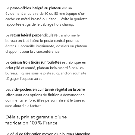
Le 
passe-câbles intégré au plateau
 est un 
évidement circulaire de 60 ou 80 mm équipé d'un 
cache en métal brossé ou laiton. Il évite la goulotte 
rapportée et garde le câblage hors champ.
Le 
retour latéral perpendiculaire
 transforme le 
bureau en L et libère le poste central pour les 
écrans. Il accueille imprimante, dossiers ou plateau 
d'appoint pour la visioconférence.
Le 
caisson trois tiroirs sur roulettes
 est fabriqué en 
acier plié et soudé, plateau bois assorti à celui du 
bureau. Il glisse sous le plateau quand on souhaite 
dégager l'espace au sol.
Les 
vide-poches en cuir tanné végétal ou la barre 
laiton
 sont des options de finition à demander en 
commentaire libre. Elles personnalisent le bureau 
sans alourdir la facture.
Délais, prix et garantie d'une 
fabrication 100 % France
Le 
délai de fabrication moyen d'un bureau Marceloo