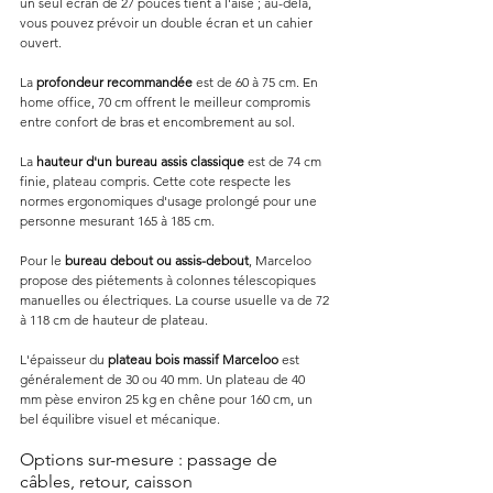
un seul écran de 27 pouces tient à l'aise ; au-delà, 
vous pouvez prévoir un double écran et un cahier 
ouvert.
La 
profondeur recommandée
 est de 60 à 75 cm. En 
home office, 70 cm offrent le meilleur compromis 
entre confort de bras et encombrement au sol.
La 
hauteur d'un bureau assis classique
 est de 74 cm 
finie, plateau compris. Cette cote respecte les 
normes ergonomiques d'usage prolongé pour une 
personne mesurant 165 à 185 cm.
Pour le 
bureau debout ou assis-debout
, Marceloo 
propose des piétements à colonnes télescopiques 
manuelles ou électriques. La course usuelle va de 72 
à 118 cm de hauteur de plateau.
L'épaisseur du 
plateau bois massif Marceloo
 est 
généralement de 30 ou 40 mm. Un plateau de 40 
mm pèse environ 25 kg en chêne pour 160 cm, un 
bel équilibre visuel et mécanique.
Options sur-mesure : passage de 
câbles, retour, caisson