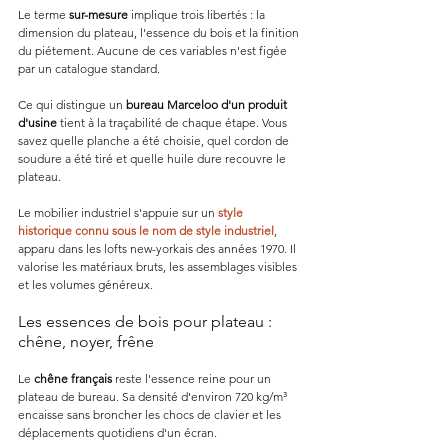
Le terme 
sur-mesure
 implique trois libertés : la 
dimension du plateau, l'essence du bois et la finition 
du piétement. Aucune de ces variables n'est figée 
par un catalogue standard.
Ce qui distingue un 
bureau Marceloo d'un produit 
d'usine
 tient à la traçabilité de chaque étape. Vous 
savez quelle planche a été choisie, quel cordon de 
soudure a été tiré et quelle huile dure recouvre le 
plateau.
Le mobilier industriel s'appuie sur un 
style 
historique connu sous le nom de style industriel
, 
apparu dans les lofts new-yorkais des années 1970. Il 
valorise les matériaux bruts, les assemblages visibles 
et les volumes généreux.
Les essences de bois pour plateau : 
chêne, noyer, frêne
Le 
chêne français
 reste l'essence reine pour un 
plateau de bureau. Sa densité d'environ 720 kg/m³ 
encaisse sans broncher les chocs de clavier et les 
déplacements quotidiens d'un écran.