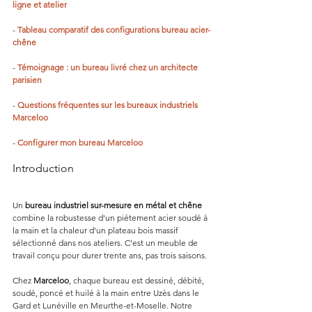
ligne et atelier
- 
Tableau comparatif des configurations bureau acier-
chêne
- 
Témoignage : un bureau livré chez un architecte 
parisien
- 
Questions fréquentes sur les bureaux industriels 
Marceloo
- 
Configurer mon bureau Marceloo
Introduction
Un 
bureau industriel sur-mesure en métal et chêne
combine la robustesse d'un piétement acier soudé à 
la main et la chaleur d'un plateau bois massif 
sélectionné dans nos ateliers. C'est un meuble de 
travail conçu pour durer trente ans, pas trois saisons.
Chez 
Marceloo
, chaque bureau est dessiné, débité, 
soudé, poncé et huilé à la main entre Uzès dans le 
Gard et Lunéville en Meurthe-et-Moselle. Notre 