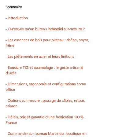
Sommaire
- 
Introduction
- 
Qu'est-ce qu'un bureau industriel sur-mesure ?
- 
Les essences de bois pour plateau : chêne, noyer, 
frêne
- 
Les piétements en acier et leurs finitions
- 
Soudure TIG et assemblage : le geste artisanal 
d'Uzès
- 
Dimensions, ergonomie et configurations home 
office
- 
Options sur-mesure : passage de câbles, retour, 
caisson
- 
Délais, prix et garantie d'une fabrication 100 % 
France
- 
Commander son bureau Marceloo : boutique en 