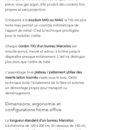
pièce, sous gaz argon. Elle produit des cordons fins, 
propres et sans projection.
Comparée à la 
soudure MIG ou MAG
, la TIG est plus 
lente mais permet un contrôle millimétrique de 
l'apport de métal. C'est la technique privilégiée 
pour le mobilier visible.
Chaque 
cordon TIG d'un bureau Marceloo
 est 
ensuite poncé, meulé et adouci à la lime jusqu'à 
disparaître presque entièrement. L'œil ne distingue 
plus alors que l'arête du tube.
L'assemblage final 
plateau / piétement utilise des 
inserts laiton tournés
 vissés sous le bois. Cette 
technique évite l'éclatement de la fibre et autorise 
un démontage propre pour transport ou 
déménagement.
Dimensions, ergonomie et 
configurations home office
La 
longueur standard d'un bureau Marceloo
s'échelonne de 120 à 200 cm. En dessous de 140 cm, 