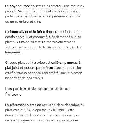
Le 
noyer européen
 séduit les amateurs de meubles 
patinés. Sa teinte brun chocolat veinée se marie 
particulièrement bien avec un piétement noir mat 
ou un acier brossé clair.
Le 
frêne olivier et le frêne thermo-traité
 offrent un 
dessin nerveux et contrasté, très demandé sur les 
plateaux fins de 30 mm. Le thermo-traitement 
stabilise la fibre et limite le tuilage sur les grandes 
longueurs.
Chaque plateau Marceloo est 
collé en panneau à 
plat-joint et raboté quatre faces
 dans notre atelier 
d'Uzès. Aucun panneau aggloméré, aucun placage 
ne sortent de nos établis.
Les piétements en acier et leurs 
finitions
Le 
piétement Marceloo
 est usiné dans des tubes ou 
plats d'acier S235 d'épaisseur 4 à 8 mm. Cette 
nuance d'acier de construction est la même que 
celle employée pour les charpentes métalliques.