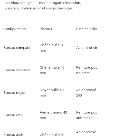
boutique en ligne. Il met en regard dimension, 
essence, finition acier et usage privilégié.
Configuration
Plateau
Finition acier
Chêne huilé 30 
Bureau compact
Acier brut ciré
mm
Chêne huilé 40 
Peinture poudrée 
Bureau standard
mm
noir mat
Noyer huilé 40 
Acier brossé grain 
Bureau noyer
mm
240
Frêne thermo 40 
Peinture poudrée 
Bureau en L
mm
anthracite
Acier brossé 
Bureau assis-
Chêne huilé 30 