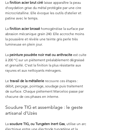
La 
finition acier brut ciré
 laisse apparaître la peau 
d'oxydation grise du métal protégée par une cire 
microcristalline. Elle évoque les outils d'atelier et 
patine avec le temps.
La 
finition acier brossé
 homogénéise la surface par 
abrasion mécanique grain 240. Elle accroche moins 
la poussière et révèle une teinte gris perle très 
lumineuse en plein jour.
La 
peinture poudrée noir mat ou anthracite
 est cuite 
à 200 °C sur un piétement préalablement dégraissé 
et grenaillé. C'est la finition la plus résistante aux 
rayures et aux nettoyants ménagers.
Le 
travail de la métallerie
 recouvre ces étapes : 
débit, perçage, pointage, soudage puis traitement 
de surface. Chaque piétement Marceloo passe par 
chacune de ces phases en interne.
Soudure TIG et assemblage : le geste 
artisanal d'Uzès
La 
soudure TIG, ou Tungsten Inert Gas
, utilise un arc 
électrique entre une électrode tungstène et la 