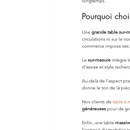
longtemps.
Pourquoi choi
Une 
grande table sur-
circulations ni sur le 
commerce impose ses c
Le 
sur-mesure
 intègre 
d'assise et style reche
Au-delà de l'aspect pra
donne le ton de la pièc
Nos clients de 
table à 
généreuses
 pour de gra
Enfin, une table 
massive
l'opposé du mobilier je