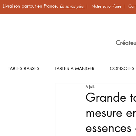
Livraison partout en France.
En savoir plus
|
Notre savoir-faire
|
Cont
Créateu
TABLES BASSES
TABLES A MANGER
CONSOLES
6 juil.
Grande ta
mesure en
essences 