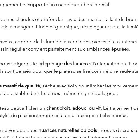
gnifiquement et supporte un usage quotidien intensif.
s veines chaudes et profondes, avec des nuances allant du brun
table à manger raffinée et graphique, très élégante sous la lumi
 nerveux, apporte de la lumière aux grandes pièces et aux intérieu
sin régulier convient parfaitement aux ambiances épurées.
 nous soignons le 
calepinage des lames
 et l'orientation du fil 
 sont pensés pour que le plateau se lise comme une seule sur
s massif de qualité
, séché avec soin pour limiter les mouvements
ne table stable dans le temps, même en grande largeur.
teau peut afficher un 
chant droit, adouci ou vif
. Le traitement d
style, du plus contemporain au plus rustique et chaleureux.
nserver quelques 
nuances naturelles du bois
, nœuds discrets ou
nent l'authenticité d'un plateau massif véritablement unique.