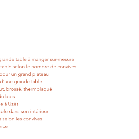
 grande table à manger sur-mesure
 table selon le nombre de convives
 pour un grand plateau
 d'une grande table
brut, brossé, thermolaqué
 du bois
ale à Uzès
able dans son intérieur
 selon les convives
ance