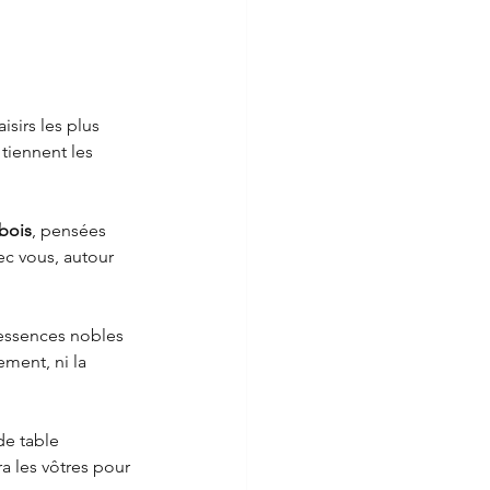
aisirs les plus 
tiennent les 
bois
, pensées 
ec vous, autour 
 essences nobles 
ement, ni la 
de table 
ra les vôtres pour 