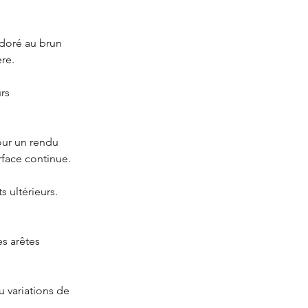
 doré au brun 
ère.
rs 
pour un rendu 
face continue.
 ultérieurs. 
es arêtes 
 variations de 