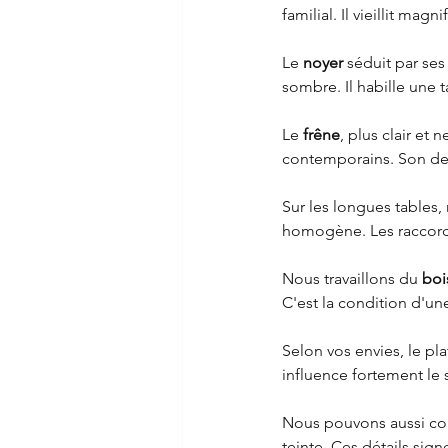
familial. Il vieillit ma
Le 
noyer
 séduit par se
sombre. Il habille une 
Le 
frêne
, plus clair et
contemporains. Son des
Sur les longues tables,
homogène. Les raccords
Nous travaillons du 
boi
C'est la condition d'u
Selon vos envies, le pla
influence fortement le 
Nous pouvons aussi co
teinte. Ces détails sig