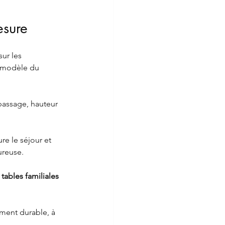
esure
ur les 
n modèle du 
 passage, hauteur 
ure le séjour et 
ureuse.
 
tables familiales 
ement durable, à 