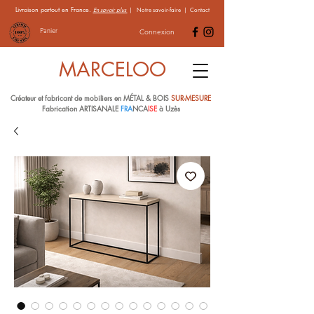
Livraison partout en France.
En savoir plus
|
Notre savoir-faire
|
Contact
Panier
Connexion
MARCELOO
Créateur et fabricant de mobiliers en MÉTAL & BOIS
SUR-MESURE
Fabrication ARTISANALE
FRA
NCA
ISE
à Uzès