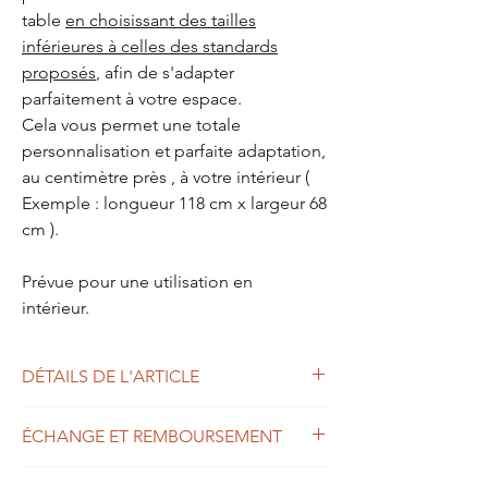
table
en choisissant des tailles
inférieures à celles des standards
proposés
, afin de s'adapter
parfaitement à votre espace.
Cela vous permet une totale
personnalisation et parfaite adaptation,
au centimètre près , à votre intérieur (
Exemple : longueur 118 cm x largeur 68
cm ).
Prévue pour une utilisation en
intérieur.
DÉTAILS DE L'ARTICLE
Plateau en MEDIUM, finition laqué. Plusieurs
ÉCHANGE ET REMBOURSEMENT
coloris de plateaux proposées : BEIGE
CLAIR, BLEU CLAIR, BLEU ROI, ROUGE
Compte tenu de la réalisation de ce produit
OXYDE, TAUPE, GRIS MOYEN, VERT